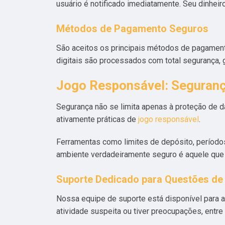
usuário é notificado imediatamente. Seu dinheir
Métodos de Pagamento Seguros
São aceitos os principais métodos de pagamento
digitais são processados com total segurança, 
Jogo Responsável: Seguranç
Segurança não se limita apenas à proteção de
ativamente práticas de
jogo responsável
.
Ferramentas como limites de depósito, períod
ambiente verdadeiramente seguro é aquele que cu
Suporte Dedicado para Questões de
Nossa equipe de suporte está disponível para au
atividade suspeita ou tiver preocupações, ent