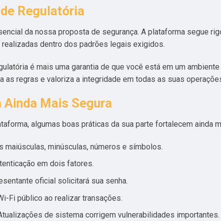
de Regulatória
ssencial da nossa proposta de segurança. A plataforma segue r
 realizadas dentro dos padrões legais exigidos.
atória é mais uma garantia de que você está em um ambiente co
a as regras e valoriza a integridade em todas as suas operaçõe
a Ainda Mais Segura
taforma, algumas boas práticas da sua parte fortalecem ainda m
as maiúsculas, minúsculas, números e símbolos.
tenticação em dois fatores.
sentante oficial solicitará sua senha.
 Wi-Fi público ao realizar transações.
 Atualizações de sistema corrigem vulnerabilidades importantes.