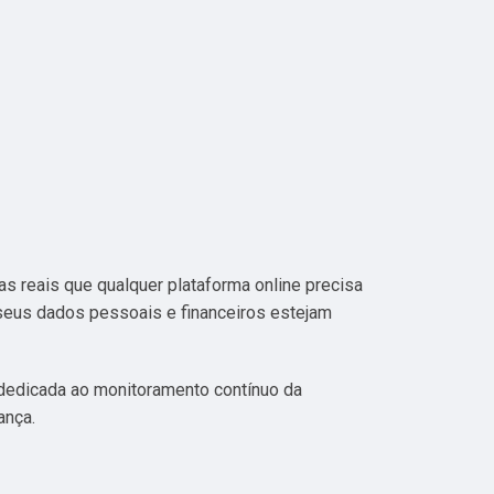
s reais que qualquer plataforma online precisa
 seus dados pessoais e financeiros estejam
dedicada ao monitoramento contínuo da
ança.