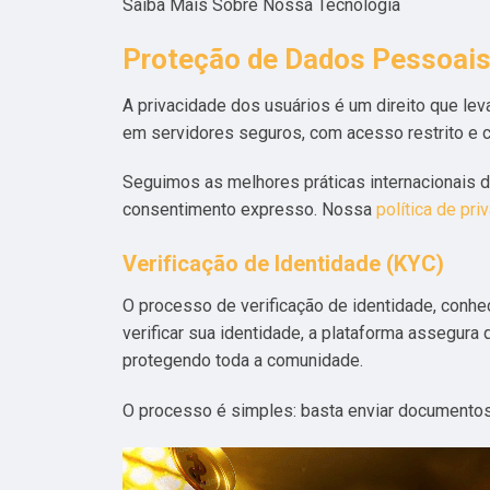
Saiba Mais Sobre Nossa Tecnologia
Proteção de Dados Pessoais
A privacidade dos usuários é um direito que le
em servidores seguros, com acesso restrito e c
Seguimos as melhores práticas internacionais 
consentimento expresso. Nossa
política de pri
Verificação de Identidade (KYC)
O processo de verificação de identidade, conhe
verificar sua identidade, a plataforma assegur
protegendo toda a comunidade.
O processo é simples: basta enviar documentos bá