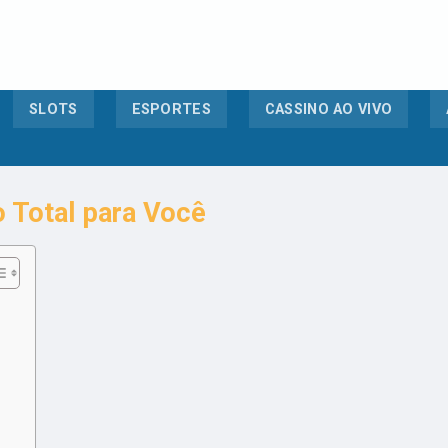
SLOTS
ESPORTES
CASSINO AO VIVO
 Total para Você