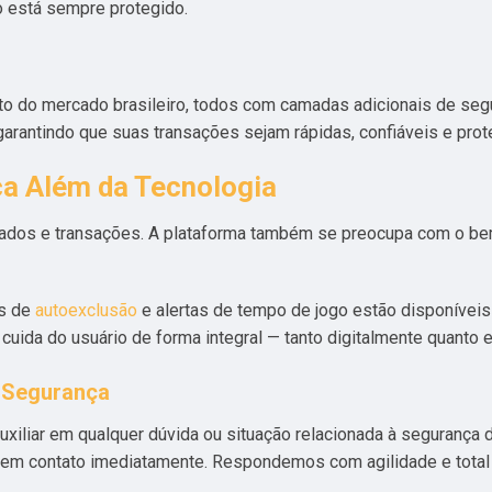
o está sempre protegido.
 do mercado brasileiro, todos com camadas adicionais de segura
garantindo que suas transações sejam rápidas, confiáveis e prot
a Além da Tecnologia
 dados e transações. A plataforma também se preocupa com o b
os de
autoexclusão
e alertas de tempo de jogo estão disponíveis
ida do usuário de forma integral — tanto digitalmente quanto e
 Segurança
xiliar em qualquer dúvida ou situação relacionada à segurança d
re em contato imediatamente. Respondemos com agilidade e tot