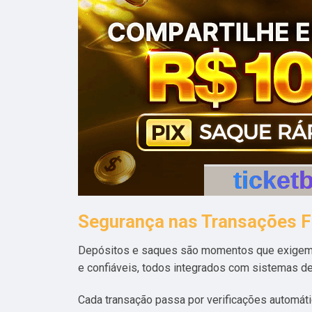
Segurança nas Transações F
Depósitos e saques são momentos que exigem 
e confiáveis, todos integrados com sistemas de
Cada transação passa por verificações automáti