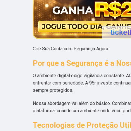
Crie Sua Conta com Segurança Agora
Por que a Segurança é a Nos
O ambiente digital exige vigilância constante.
enfrentar com seriedade. A 95r investe continu
sempre protegidos.
Nossa abordagem vai além do básico. Combinam
plataforma, criando um ambiente onde você pode
Tecnologias de Proteção Uti