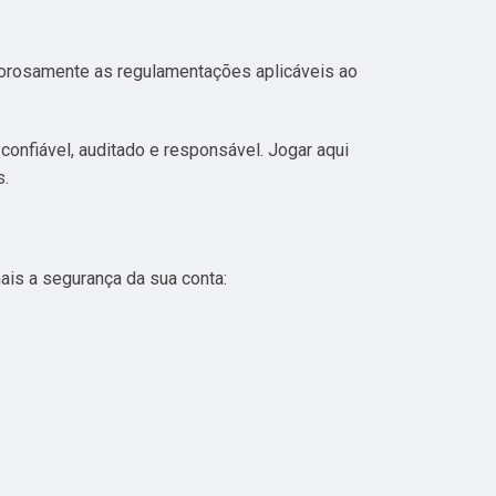
igorosamente as regulamentações aplicáveis ao
nfiável, auditado e responsável. Jogar aqui
s.
ais a segurança da sua conta: