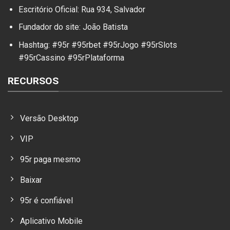
Escritório Oficial: Rua 934, Salvador
Fundador do site: João Batista
Hashtag: #95r #95rbet #95rJogo #95rSlots
#95rCassino #95rPlataforma
RECURSOS
Versão Desktop
VIP
95r paga mesmo
Baixar
95r é confiável
Aplicativo Mobile