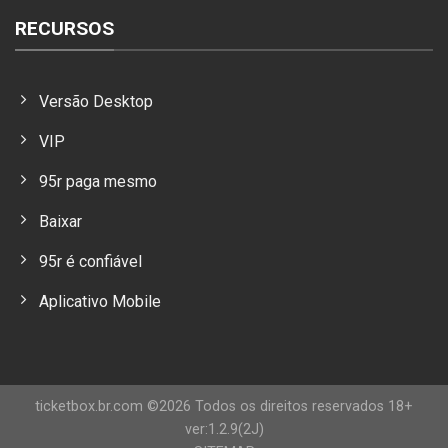
RECURSOS
Versão Desktop
VIP
95r paga mesmo
Baixar
95r é confiável
Aplicativo Mobile
ticketbox.br.com ©2026 Todos os direitos reservados 18+
ver:1.2.9(2J)