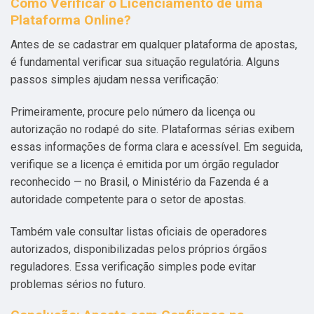
Como Verificar o Licenciamento de uma
Plataforma Online?
Antes de se cadastrar em qualquer plataforma de apostas,
é fundamental verificar sua situação regulatória. Alguns
passos simples ajudam nessa verificação:
Primeiramente, procure pelo número da licença ou
autorização no rodapé do site. Plataformas sérias exibem
essas informações de forma clara e acessível. Em seguida,
verifique se a licença é emitida por um órgão regulador
reconhecido — no Brasil, o Ministério da Fazenda é a
autoridade competente para o setor de apostas.
Também vale consultar listas oficiais de operadores
autorizados, disponibilizadas pelos próprios órgãos
reguladores. Essa verificação simples pode evitar
problemas sérios no futuro.