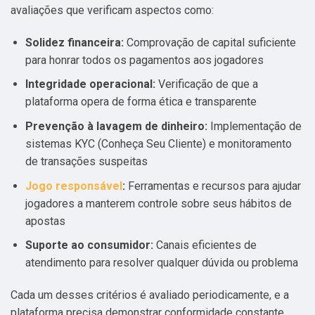
avaliações que verificam aspectos como:
Solidez financeira:
Comprovação de capital suficiente
para honrar todos os pagamentos aos jogadores
Integridade operacional:
Verificação de que a
plataforma opera de forma ética e transparente
Prevenção à lavagem de dinheiro:
Implementação de
sistemas KYC (Conheça Seu Cliente) e monitoramento
de transações suspeitas
Jogo responsável
:
Ferramentas e recursos para ajudar
jogadores a manterem controle sobre seus hábitos de
apostas
Suporte ao consumidor:
Canais eficientes de
atendimento para resolver qualquer dúvida ou problema
Cada um desses critérios é avaliado periodicamente, e a
plataforma precisa demonstrar conformidade constante