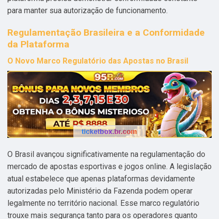
para manter sua autorização de funcionamento.
Regulamentação Brasileira e a Conformidade
da Plataforma
O Novo Marco Regulatório das Apostas no Brasil
O Brasil avançou significativamente na regulamentação do
mercado de apostas esportivas e jogos online. A legislação
atual estabelece que apenas plataformas devidamente
autorizadas pelo Ministério da Fazenda podem operar
legalmente no território nacional. Esse marco regulatório
trouxe mais segurança tanto para os operadores quanto