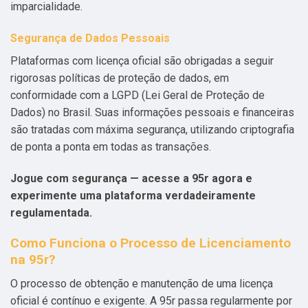
imparcialidade.
Segurança de Dados Pessoais
Plataformas com licença oficial são obrigadas a seguir
rigorosas políticas de proteção de dados, em
conformidade com a LGPD (Lei Geral de Proteção de
Dados) no Brasil. Suas informações pessoais e financeiras
são tratadas com máxima segurança, utilizando criptografia
de ponta a ponta em todas as transações.
Jogue com segurança — acesse a 95r agora e
experimente uma plataforma verdadeiramente
regulamentada.
Como Funciona o Processo de Licenciamento
na 95r?
O processo de obtenção e manutenção de uma licença
oficial é contínuo e exigente. A 95r passa regularmente por