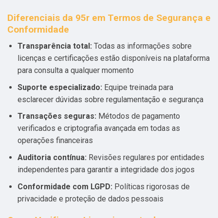
Diferenciais da 95r em Termos de Segurança e
Conformidade
Transparência total:
Todas as informações sobre
licenças e certificações estão disponíveis na plataforma
para consulta a qualquer momento
Suporte especializado:
Equipe treinada para
esclarecer dúvidas sobre regulamentação e segurança
Transações seguras:
Métodos de pagamento
verificados e criptografia avançada em todas as
operações financeiras
Auditoria contínua:
Revisões regulares por entidades
independentes para garantir a integridade dos jogos
Conformidade com LGPD:
Políticas rigorosas de
privacidade e proteção de dados pessoais