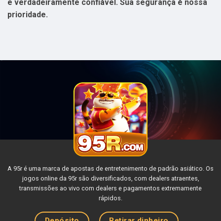
e verdadeiramente confiável. Sua segurança é nossa
prioridade.
A 95r é uma marca de apostas de entretenimento de padrão asiático. Os
jogos online da 95r são diversificados, com dealers atraentes,
transmissões ao vivo com dealers e pagamentos extremamente
rápidos.
Depósito
Retirar dinheiro