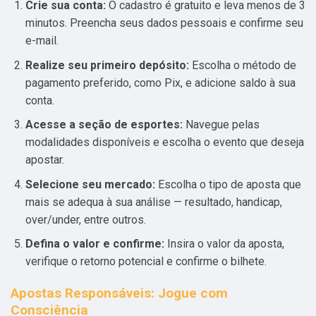
Crie sua conta:
O cadastro é gratuito e leva menos de 3
minutos. Preencha seus dados pessoais e confirme seu
e-mail.
Realize seu primeiro depósito:
Escolha o método de
pagamento preferido, como Pix, e adicione saldo à sua
conta.
Acesse a seção de esportes:
Navegue pelas
modalidades disponíveis e escolha o evento que deseja
apostar.
Selecione seu mercado:
Escolha o tipo de aposta que
mais se adequa à sua análise — resultado, handicap,
over/under, entre outros.
Defina o valor e confirme:
Insira o valor da aposta,
verifique o retorno potencial e confirme o bilhete.
Apostas Responsáveis: Jogue com
Consciência