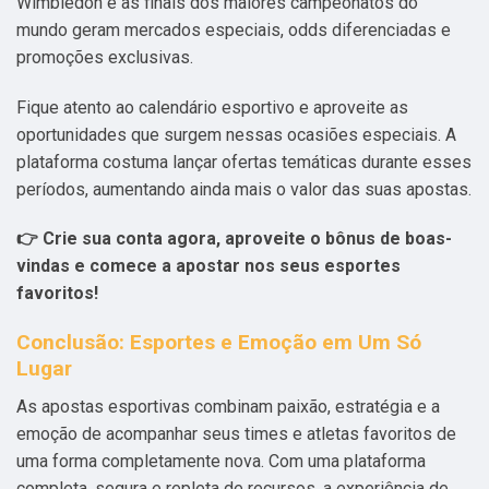
Wimbledon e as finais dos maiores campeonatos do
mundo geram mercados especiais, odds diferenciadas e
promoções exclusivas.
Fique atento ao calendário esportivo e aproveite as
oportunidades que surgem nessas ocasiões especiais. A
plataforma costuma lançar ofertas temáticas durante esses
períodos, aumentando ainda mais o valor das suas apostas.
👉 Crie sua conta agora, aproveite o bônus de boas-
vindas e comece a apostar nos seus esportes
favoritos!
Conclusão: Esportes e Emoção em Um Só
Lugar
As apostas esportivas combinam paixão, estratégia e a
emoção de acompanhar seus times e atletas favoritos de
uma forma completamente nova. Com uma plataforma
completa, segura e repleta de recursos, a experiência de