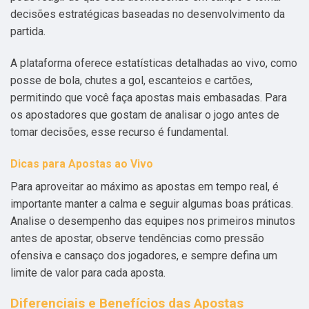
decisões estratégicas baseadas no desenvolvimento da
partida.
A plataforma oferece estatísticas detalhadas ao vivo, como
posse de bola, chutes a gol, escanteios e cartões,
permitindo que você faça apostas mais embasadas. Para
os apostadores que gostam de analisar o jogo antes de
tomar decisões, esse recurso é fundamental.
Dicas para Apostas ao Vivo
Para aproveitar ao máximo as apostas em tempo real, é
importante manter a calma e seguir algumas boas práticas.
Analise o desempenho das equipes nos primeiros minutos
antes de apostar, observe tendências como pressão
ofensiva e cansaço dos jogadores, e sempre defina um
limite de valor para cada aposta.
Diferenciais e Benefícios das Apostas