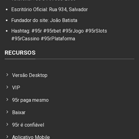
Escritório Oficial: Rua 934, Salvador
Fundador do site: João Batista
Hashtag: #95r #95rbet #95rJogo #95rSlots
#95rCassino #95rPlataforma
RECURSOS
Versão Desktop
VIP
95r paga mesmo
Baixar
95r é confiável
Aplicativo Mobile