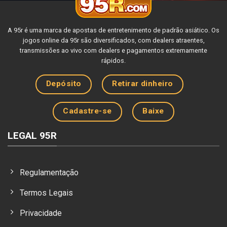
A 95r é uma marca de apostas de entretenimento de padrão asiático. Os
jogos online da 95r são diversificados, com dealers atraentes,
transmissões ao vivo com dealers e pagamentos extremamente
rápidos.
Depósito
Retirar dinheiro
Cadastre-se
Baixe
LEGAL 95R
Regulamentação
Termos Legais
Privacidade