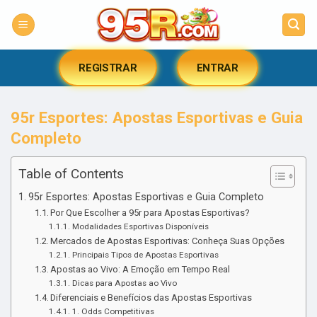
Skip
to
content
REGISTRAR
ENTRAR
95r Esportes: Apostas Esportivas e Guia
Completo
Table of Contents
95r Esportes: Apostas Esportivas e Guia Completo
Por Que Escolher a 95r para Apostas Esportivas?
Modalidades Esportivas Disponíveis
Mercados de Apostas Esportivas: Conheça Suas Opções
Principais Tipos de Apostas Esportivas
Apostas ao Vivo: A Emoção em Tempo Real
Dicas para Apostas ao Vivo
Diferenciais e Benefícios das Apostas Esportivas
1. Odds Competitivas