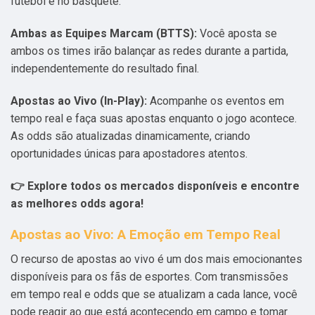
futebol e no basquete.
Ambas as Equipes Marcam (BTTS):
Você aposta se
ambos os times irão balançar as redes durante a partida,
independentemente do resultado final.
Apostas ao Vivo (In-Play):
Acompanhe os eventos em
tempo real e faça suas apostas enquanto o jogo acontece.
As odds são atualizadas dinamicamente, criando
oportunidades únicas para apostadores atentos.
👉 Explore todos os mercados disponíveis e encontre
as melhores odds agora!
Apostas ao Vivo: A Emoção em Tempo Real
O recurso de apostas ao vivo é um dos mais emocionantes
disponíveis para os fãs de esportes. Com transmissões
em tempo real e odds que se atualizam a cada lance, você
pode reagir ao que está acontecendo em campo e tomar