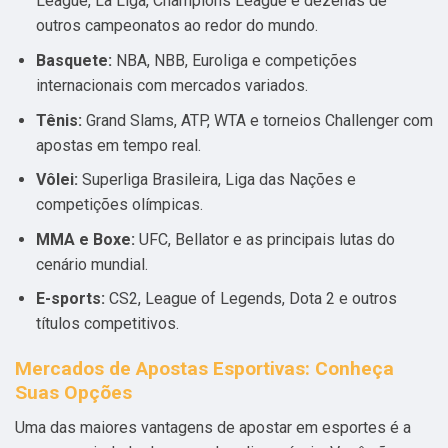
League, La Liga, Champions League e dezenas de
outros campeonatos ao redor do mundo.
Basquete:
NBA, NBB, Euroliga e competições
internacionais com mercados variados.
Tênis:
Grand Slams, ATP, WTA e torneios Challenger com
apostas em tempo real.
Vôlei:
Superliga Brasileira, Liga das Nações e
competições olímpicas.
MMA e Boxe:
UFC, Bellator e as principais lutas do
cenário mundial.
E-sports:
CS2, League of Legends, Dota 2 e outros
títulos competitivos.
Mercados de Apostas Esportivas: Conheça
Suas Opções
Uma das maiores vantagens de apostar em esportes é a