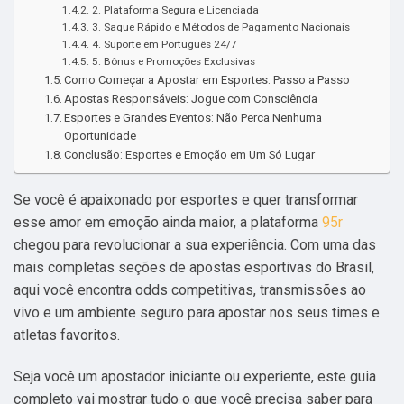
2. Plataforma Segura e Licenciada
3. Saque Rápido e Métodos de Pagamento Nacionais
4. Suporte em Português 24/7
5. Bônus e Promoções Exclusivas
Como Começar a Apostar em Esportes: Passo a Passo
Apostas Responsáveis: Jogue com Consciência
Esportes e Grandes Eventos: Não Perca Nenhuma
Oportunidade
Conclusão: Esportes e Emoção em Um Só Lugar
Se você é apaixonado por esportes e quer transformar
esse amor em emoção ainda maior, a plataforma
95r
chegou para revolucionar a sua experiência. Com uma das
mais completas seções de apostas esportivas do Brasil,
aqui você encontra odds competitivas, transmissões ao
vivo e um ambiente seguro para apostar nos seus times e
atletas favoritos.
Seja você um apostador iniciante ou experiente, este guia
completo vai mostrar tudo o que você precisa saber para