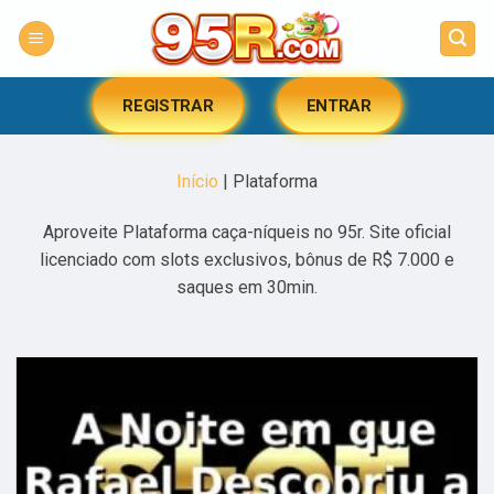
Skip
to
content
REGISTRAR
ENTRAR
Início
|
Plataforma
Aproveite Plataforma caça-níqueis no 95r. Site oficial
licenciado com slots exclusivos, bônus de R$ 7.000 e
saques em 30min.