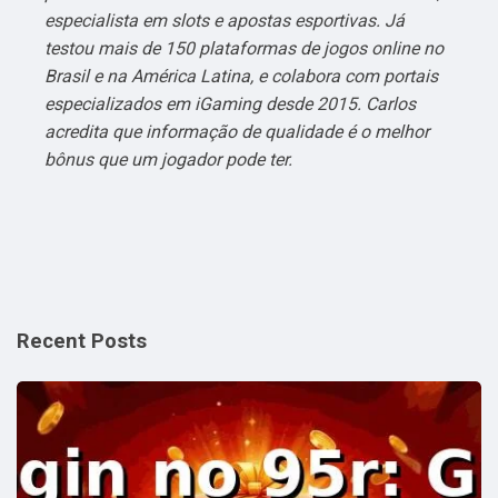
especialista em slots e apostas esportivas. Já
testou mais de 150 plataformas de jogos online no
Brasil e na América Latina, e colabora com portais
especializados em iGaming desde 2015. Carlos
acredita que informação de qualidade é o melhor
bônus que um jogador pode ter.
Recent Posts
🔐
Login
no
95r: