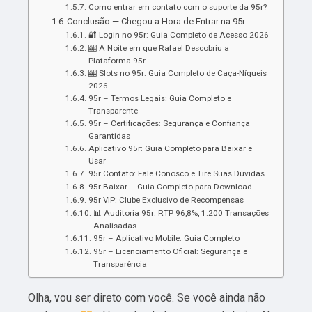
Como entrar em contato com o suporte da 95r?
Conclusão — Chegou a Hora de Entrar na 95r
🔐 Login no 95r: Guia Completo de Acesso 2026
🎰 A Noite em que Rafael Descobriu a
Plataforma 95r
🎰 Slots no 95r: Guia Completo de Caça-Níqueis
2026
95r – Termos Legais: Guia Completo e
Transparente
95r – Certificações: Segurança e Confiança
Garantidas
Aplicativo 95r: Guia Completo para Baixar e
Usar
95r Contato: Fale Conosco e Tire Suas Dúvidas
95r Baixar – Guia Completo para Download
95r VIP: Clube Exclusivo de Recompensas
📊 Auditoria 95r: RTP 96,8%, 1.200 Transações
Analisadas
95r – Aplicativo Mobile: Guia Completo
95r – Licenciamento Oficial: Segurança e
Transparência
Olha, vou ser direto com você. Se você ainda não