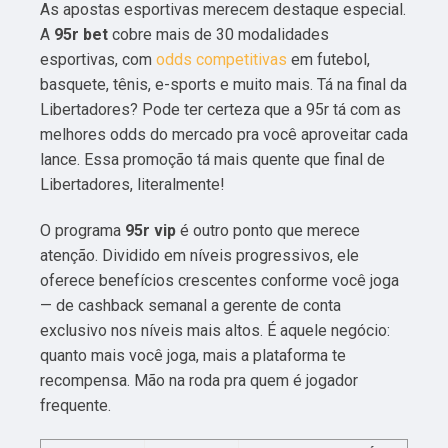
As apostas esportivas merecem destaque especial.
A
95r bet
cobre mais de 30 modalidades
esportivas, com
odds competitivas
em futebol,
basquete, tênis, e-sports e muito mais. Tá na final da
Libertadores? Pode ter certeza que a 95r tá com as
melhores odds do mercado pra você aproveitar cada
lance. Essa promoção tá mais quente que final de
Libertadores, literalmente!
O programa
95r vip
é outro ponto que merece
atenção. Dividido em níveis progressivos, ele
oferece benefícios crescentes conforme você joga
— de cashback semanal a gerente de conta
exclusivo nos níveis mais altos. É aquele negócio:
quanto mais você joga, mais a plataforma te
recompensa. Mão na roda pra quem é jogador
frequente.