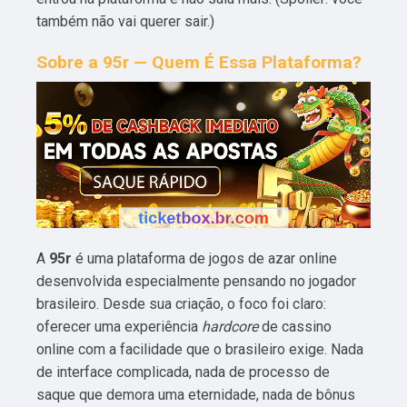
também não vai querer sair.)
Sobre a 95r — Quem É Essa Plataforma?
A
95r
é uma plataforma de jogos de azar online
desenvolvida especialmente pensando no jogador
brasileiro. Desde sua criação, o foco foi claro:
oferecer uma experiência
hardcore
de cassino
online com a facilidade que o brasileiro exige. Nada
de interface complicada, nada de processo de
saque que demora uma eternidade, nada de bônus