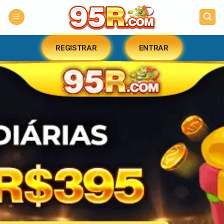
Skip
to
content
REGISTRAR
ENTRAR