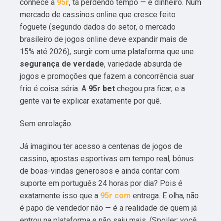
conhece a
95r
, tá perdendo tempo — e dinheiro. Num
mercado de cassinos online que cresce feito
foguete (segundo dados do setor, o mercado
brasileiro de jogos online deve expandir mais de
15% até 2026), surgir com uma plataforma que une
segurança de verdade
, variedade absurda de
jogos e promoções que fazem a concorrência suar
frio é coisa séria. A
95r bet
chegou pra ficar, e a
gente vai te explicar exatamente por quê.
Sem enrolação.
Já imaginou ter acesso a centenas de jogos de
cassino, apostas esportivas em tempo real, bônus
de boas-vindas generosos e ainda contar com
suporte em português 24 horas por dia? Pois é
exatamente isso que a
95r com
entrega. E olha, não
é papo de vendedor não — é a realidade de quem já
entrou na plataforma e não saiu mais. (Spoiler: você