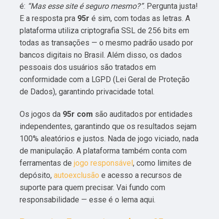
é:
“Mas esse site é seguro mesmo?”
. Pergunta justa!
E a resposta pra
95r
é sim, com todas as letras. A
plataforma utiliza criptografia SSL de 256 bits em
todas as transações — o mesmo padrão usado por
bancos digitais no Brasil. Além disso, os dados
pessoais dos usuários são tratados em
conformidade com a LGPD (Lei Geral de Proteção
de Dados), garantindo privacidade total.
Os jogos da
95r com
são auditados por entidades
independentes, garantindo que os resultados sejam
100% aleatórios e justos. Nada de jogo viciado, nada
de manipulação. A plataforma também conta com
ferramentas de
jogo responsável
, como limites de
depósito,
autoexclusão
e acesso a recursos de
suporte para quem precisar. Vai fundo com
responsabilidade — esse é o lema aqui.