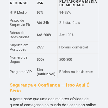
PLATAFORMA MÉDIA
RECURSO
95R
DO MERCADO
RTP Médio
97%
94-95%
Prazo de
Até 24h
2-5 dias úteis
Saque via Pix
Bônus de
Até 200%
Até 100%
Boas-Vindas
Suporte em
24/7
Horário comercial
Português
Número de
500+
200-300
Jogos
Sim
Programa VIP
Básico ou inexistente
(multinível)
Segurança e Confiança — Isso Aqui É
Sério
A gente sabe que uma das maiores dúvidas de
quem tá começando no mundo dos cassinos online